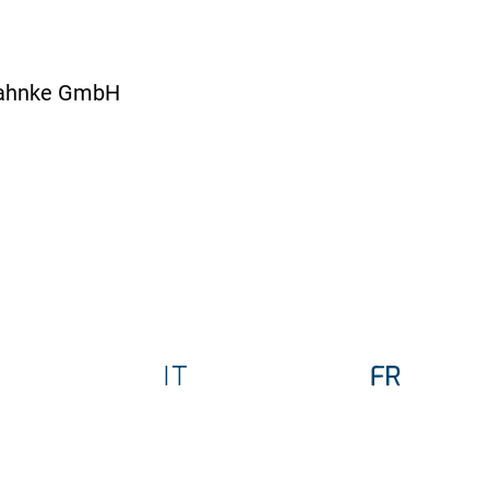
Dahnke GmbH
e - Buiten de Vaart
13
Buiten de Vaart
horn
weg 8