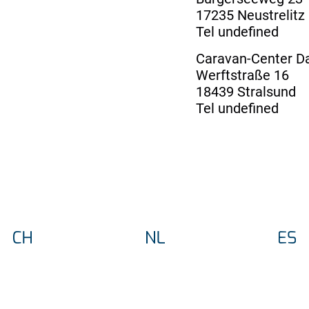
17235 Neustrelitz
Tel undefined
Caravan-Center 
Werftstraße 16
18439 Stralsund
Tel undefined
Fritz Berger Almer
Groene Kadeweg 
1332 BV Almere - 
Tel undefined
Fritz Berger Dirks
Cornelis de Vries
1746 CL Dirkshorn
Tel undefined