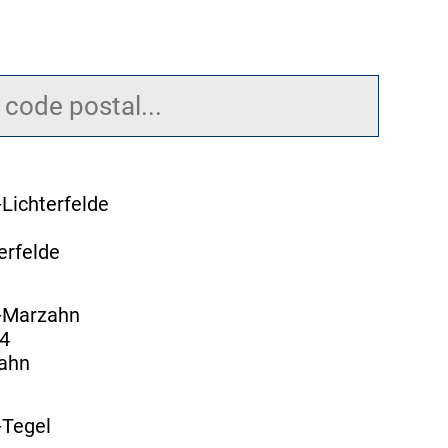
-Lichterfelde
erfelde
n-Marzahn
 4
zahn
-Tegel