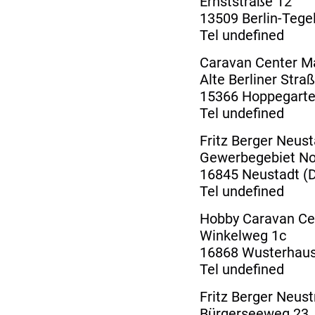
Ernststraße 12
13509 Berlin-Tege
Tel undefined
Caravan Center M
Alte Berliner Stra
15366 Hoppegart
Tel undefined
Fritz Berger Neus
Gewerbegebiet No
16845 Neustadt (
Tel undefined
Hobby Caravan Ce
Winkelweg 1c
16868 Wusterhau
Tel undefined
Fritz Berger Neust
Bürgerseeweg 23