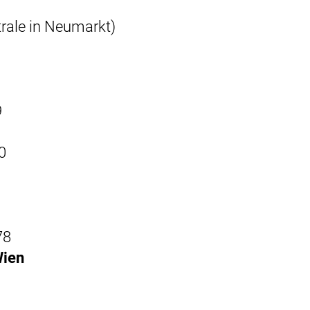
rale in Neumarkt)
9
0
78
Wien