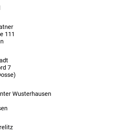
l
atner
ße 111
en
tadt
rd 7
Dosse)
nter Wusterhausen
sen
relitz