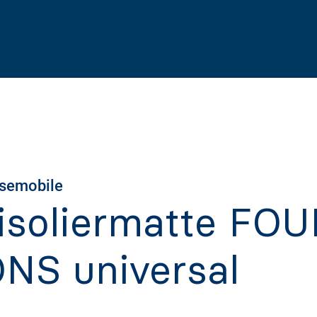
eisemobile
isoliermatte FOU
NS universal