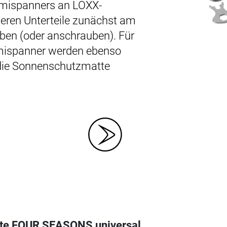
mispanners an LOXX-
deren Unterteile zunächst am
eben (oder anschrauben). Für
mispanner werden ebenso
n die Sonnenschutzmatte
e FOUR SEASONS universal