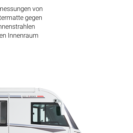
Abmessungen von
stermatte gegen
onnenstrahlen
 den Innenraum