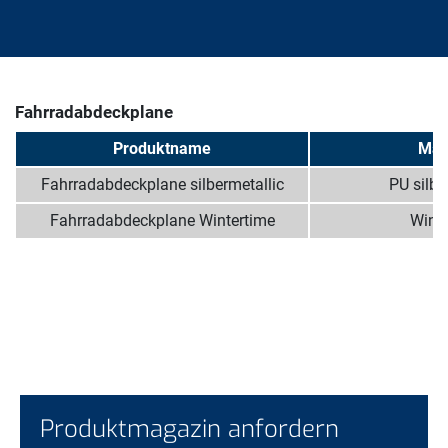
Fahrradabdeckplane
Produktname
Mate
Fahrradabdeckplane silbermetallic
PU silbe
Fahrradabdeckplane Wintertime
Winte
Produktmagazin anfordern