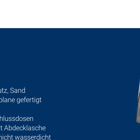
utz, Sand
plane gefertigt
chlussdosen
it Abdecklasche
nicht wasserdicht