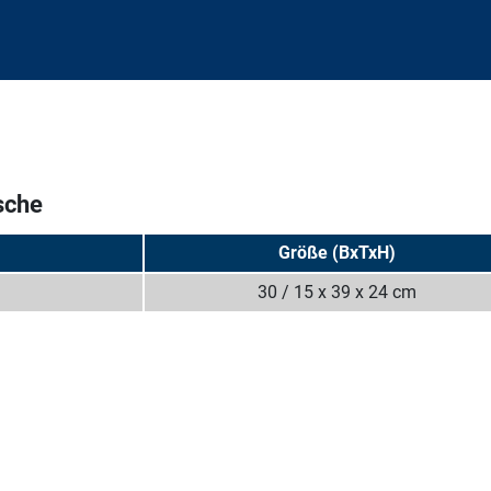
sche
Größe (BxTxH)
30 / 15 x 39 x 24 cm