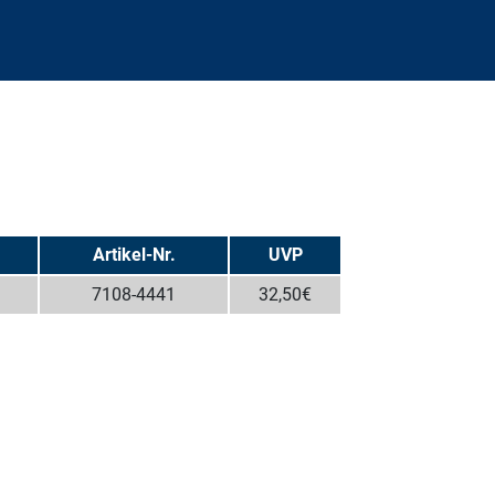
Artikel-Nr.
UVP
7108-4441
32,50€