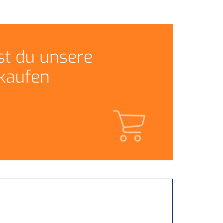
st du unsere
kaufen